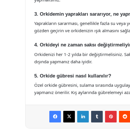
3. Orkidemin yaprakları sararıyor, ne ya
Yaprakların sararması, genellikle fazla su veya ye
gözden geçirin ve orkidenizin ışık almasını sağl
4. Orkideyi ne zaman saksı değiştirmeliy
Orkidenizi her 1-2 yılda bir değiştirmelisiniz. 
dışında yapmanız daha iyidir.
5. Orkide gübresi nasıl kullanılır?
Özel orkide gübresini, sulama sırasında uygulaya
yapmanız önerilir. Kış aylarında gübrelemeyi azal
Facebook
X
LinkedIn
Tumblr
Pintere