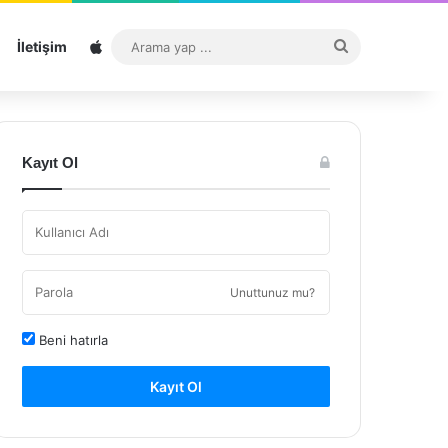
Sitemap
Arama
İletişim
yap
...
Kayıt Ol
Unuttunuz mu?
Beni hatırla
Kayıt Ol