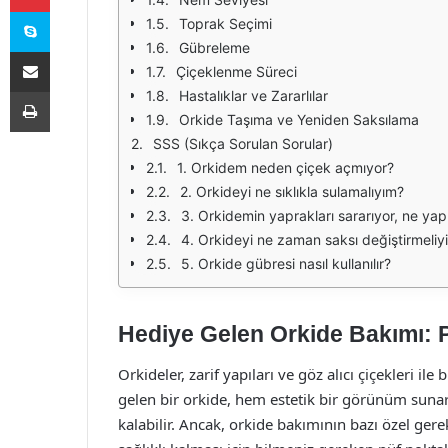
Skype
Toprak Seçimi
Gübreleme
E-Posta ile paylaş
Çiçeklenme Süreci
Yazdır
Hastalıklar ve Zararlılar
Orkide Taşıma ve Yeniden Saksılama
SSS (Sıkça Sorulan Sorular)
1. Orkidem neden çiçek açmıyor?
2. Orkideyi ne sıklıkla sulamalıyım?
3. Orkidemin yaprakları sararıyor, ne ya
4. Orkideyi ne zaman saksı değiştirmeliy
5. Orkide gübresi nasıl kullanılır?
Hediye Gelen Orkide Bakımı: P
Orkideler, zarif yapıları ve göz alıcı çiçekleri ile
gelen bir orkide, hem estetik bir görünüm suna
kalabilir. Ancak, orkide bakımının bazı özel ger