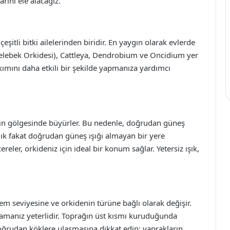
rını ele alacağız.
eşitli bitki ailelerinden biridir. En yaygın olarak evlerde
Kelebek Orkidesi), Cattleya, Dendrobium ve Oncidium yer
kımını daha etkili bir şekilde yapmanıza yardımcı
arın gölgesinde büyürler. Bu nedenle, doğrudan güneş
lık fakat doğrudan güneş ışığı almayan bir yere
reler, orkideniz için ideal bir konum sağlar. Yetersiz ışık,
nem seviyesine ve orkidenin türüne bağlı olarak değişir.
ulamanız yeterlidir. Toprağın üst kısmı kuruduğunda
ğrudan köklere ulaşmasına dikkat edin; yaprakların