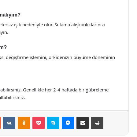
pmalıyım?
tersiz ışık nedeniyle olur. Sulama alışkanlıklarınızı
ayın.
im?
Saksı değiştirme işlemini, orkidenizin büyüme döneminin
bilirsiniz. Genellikle her 2-4 haftada bir gübreleme
tabilirsiniz.
st
Reddit
VKontakte
Odnoklassniki
Pocket
Skype
Messenger
E-Posta ile paylaş
Yazdır