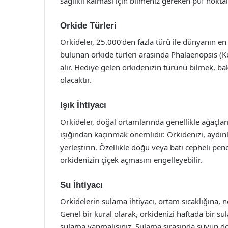
sağlıklı kalması için bilmeniz gereken püf noktala
Orkide Türleri
Orkideler, 25.000’den fazla türü ile dünyanın en ç
bulunan orkide türleri arasında Phalaenopsis (
alır. Hediye gelen orkidenizin türünü bilmek, ba
olacaktır.
Işık İhtiyacı
Orkideler, doğal ortamlarında genellikle ağaçl
ışığından kaçınmak önemlidir. Orkidenizi, aydın
yerleştirin. Özellikle doğu veya batı cepheli pence
orkidenizin çiçek açmasını engelleyebilir.
Su İhtiyacı
Orkidelerin sulama ihtiyacı, ortam sıcaklığına, 
Genel bir kural olarak, orkidenizi haftada bir s
sulama yapmalısınız. Sulama sırasında suyun do