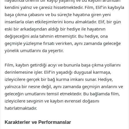
hayatında önemli bir kayıp yaşamış ve bu kaybın ardından
kendini yalnız ve çaresiz hissetmektedir. Film, Elif’in kaybıyla
başa çıkma çabasını ve bu süreçte hayatına giren yeni
insanlarla olan etkileşimlerini konu almaktadır. Elif, bir gün
eski bir arkadaşından aldığı bir hediye ile hayatının
değişeceğini asla tahmin etmemiştir. Bu hediye, ona
geçmişle yüzleşme fırsatı verirken, aynı zamanda geleceğe
yönelik umutlarını da yeşertir.
Film, kaybın getirdiği acıyı ve bununla başa çıkma yollarını
derinlemesine işler. Elif’in yaşadığı duygusal karmaşa,
izleyicilere gerçek bir bağ kurma imkanı sunar. Hediye,
yalnızca bir nesne değil, aynı zamanda geçmişin anılarını ve
geleceğin umutlarını temsil etmektedir. Bu bağlamda film,
izleyicilere sevginin ve kaybın evrensel doğasını
hatırlatmaktadır.
Karakterler ve Performanslar