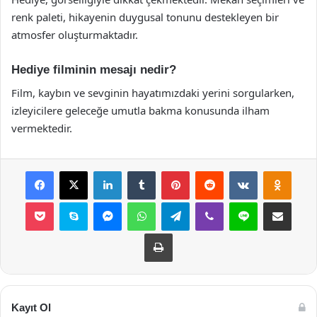
renk paleti, hikayenin duygusal tonunu destekleyen bir
atmosfer oluşturmaktadır.
Hediye filminin mesajı nedir?
Film, kaybın ve sevginin hayatımızdaki yerini sorgularken,
izleyicilere geleceğe umutla bakma konusunda ilham
vermektedir.
Facebook
X
LinkedIn
Tumblr
Pinterest
Reddit
VKontakte
Odnok
Pocket
Skype
Messenger
WhatsApp
Telegram
Viber
Line
E-Posta ile payla
Yazdır
Kayıt Ol