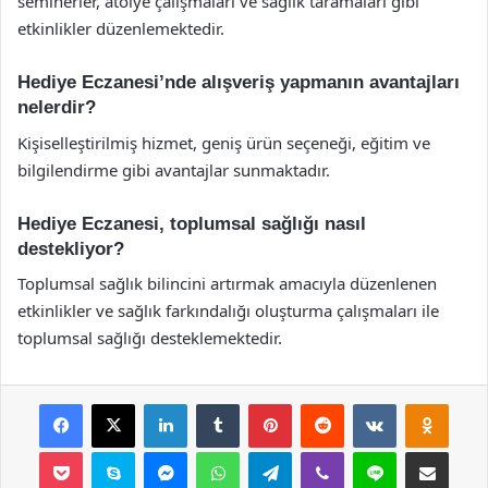
seminerler, atölye çalışmaları ve sağlık taramaları gibi
etkinlikler düzenlemektedir.
Hediye Eczanesi’nde alışveriş yapmanın avantajları
nelerdir?
Kişiselleştirilmiş hizmet, geniş ürün seçeneği, eğitim ve
bilgilendirme gibi avantajlar sunmaktadır.
Hediye Eczanesi, toplumsal sağlığı nasıl
destekliyor?
Toplumsal sağlık bilincini artırmak amacıyla düzenlenen
etkinlikler ve sağlık farkındalığı oluşturma çalışmaları ile
toplumsal sağlığı desteklemektedir.
Facebook
X
LinkedIn
Tumblr
Pinterest
Reddit
VKontakte
Odnok
Pocket
Skype
Messenger
WhatsApp
Telegram
Viber
Line
E-Posta ile payla