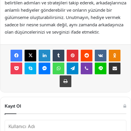
belirtilen adımları ve stratejileri takip ederek, arkadaşlarınıza
anlamlı hediyeler gönderebilir ve onların yüzünde bir
gülümseme oluşturabilirsiniz. Unutmayın, hediye vermek
sadece bir nesne sunmak değil, aynı zamanda arkadaşınıza
olan düşüncelerinizi ve sevginizi ifade etmektir.
Facebook
X
LinkedIn
Tumblr
Pinterest
Reddit
VKontakte
Odnok
Pocket
Skype
Messenger
WhatsApp
Telegram
Viber
Line
E-Posta ile payla
Yazdır
Kayıt Ol