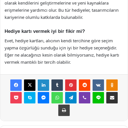
olarak kendilerini geliştirmelerine ve yeni kaynaklara
erişmelerine yardımcı olur. Bu tür hediyeler, tasarımcıların
kariyerine olumlu katkılarda bulunabilir.
Hediye kartı vermek iyi bir fikir mi?
Evet, hediye kartları, alıcının kendi tercihine göre seçim
yapma özgürlüğü sunduğu için iyi bir hediye seçeneğidir.
Eğer ne alacağınızı kesin olarak bilmiyorsanız, hediye kartı
vermek mantıklı bir tercih olabilir.
Facebook
X
LinkedIn
Tumblr
Pinterest
Reddit
VKontakte
Odnok
Pocket
Skype
Messenger
WhatsApp
Telegram
Viber
Line
E-Posta ile payla
Yazdır