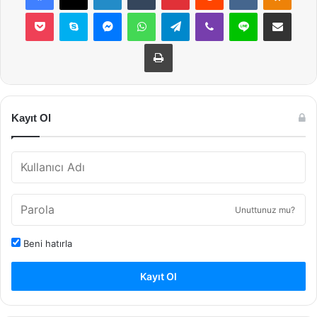
Pocket
Skype
Messenger
WhatsApp
Telegram
Viber
Line
E-Posta ile payla
Yazdır
Kayıt Ol
Unuttunuz mu?
Beni hatırla
Kayıt Ol