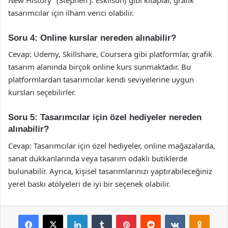
tasarımcılar için ilham verici olabilir.
Soru 4: Online kurslar nereden alınabilir?
Cevap: Udemy, Skillshare, Coursera gibi platformlar, grafik
tasarım alanında birçok online kurs sunmaktadır. Bu
platformlardan tasarımcılar kendi seviyelerine uygun
kursları seçebilirler.
Soru 5: Tasarımcılar için özel hediyeler nereden
alınabilir?
Cevap: Tasarımcılar için özel hediyeler, online mağazalarda,
sanat dükkanlarında veya tasarım odaklı butiklerde
bulunabilir. Ayrıca, kişisel tasarımlarınızı yaptırabileceğiniz
yerel baskı atölyeleri de iyi bir seçenek olabilir.
Facebook
X
LinkedIn
Tumblr
Pinterest
Reddit
VKontakte
Odnok