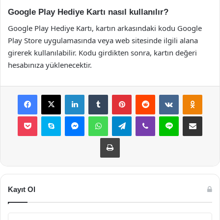
Google Play Hediye Kartı nasıl kullanılır?
Google Play Hediye Kartı, kartın arkasındaki kodu Google
Play Store uygulamasında veya web sitesinde ilgili alana
girerek kullanılabilir. Kodu girdikten sonra, kartın değeri
hesabınıza yüklenecektir.
Facebook
X
LinkedIn
Tumblr
Pinterest
Reddit
VKontakte
Odnok
Pocket
Skype
Messenger
WhatsApp
Telegram
Viber
Line
E-Posta ile payla
Yazdır
Kayıt Ol