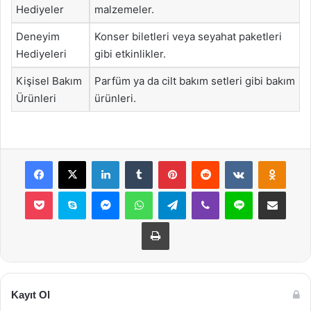
Hediyeler
malzemeler.
Deneyim
Konser biletleri veya seyahat paketleri
Hediyeleri
gibi etkinlikler.
Kişisel Bakım
Parfüm ya da cilt bakım setleri gibi bakım
Ürünleri
ürünleri.
Facebook
X
LinkedIn
Tumblr
Pinterest
Reddit
VKontakte
Odnok
Pocket
Skype
Messenger
WhatsApp
Telegram
Viber
Line
E-Posta ile payla
Yazdır
Kayıt Ol