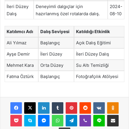
İleri Düzey
Deneyimli dalgıçlar için
2024-
Dalış
hazırlanmış özel rotalarda dalış.
08-10
Katılımcı Adı
Dalış Seviyesi
Katıldığı Etkinlik
Ali Yılmaz
Başlangıç
Açık Dalış Eğitimi
Ayşe Demir
İleri Düzey
İleri Düzey Dalış
Mehmet Kara
Orta Düzey
Su Altı Temizliği
Fatma Öztürk
Başlangıç
Fotoğrafçılık Atölyesi
Facebook
X
LinkedIn
Tumblr
Pinterest
Reddit
VKontakte
Odnok
Pocket
Skype
Messenger
WhatsApp
Telegram
Viber
Line
E-Posta ile payla
Yazdır