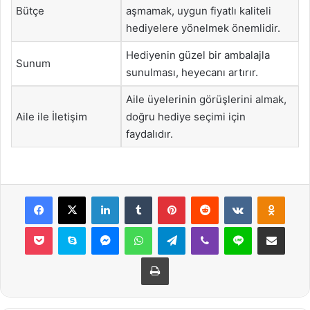
Bütçe
aşmamak, uygun fiyatlı kaliteli
hediyelere yönelmek önemlidir.
Hediyenin güzel bir ambalajla
Sunum
sunulması, heyecanı artırır.
Aile üyelerinin görüşlerini almak,
Aile ile İletişim
doğru hediye seçimi için
faydalıdır.
Facebook
X
LinkedIn
Tumblr
Pinterest
Reddit
VKontakte
Odnok
Pocket
Skype
Messenger
WhatsApp
Telegram
Viber
Line
E-Posta ile payla
Yazdır