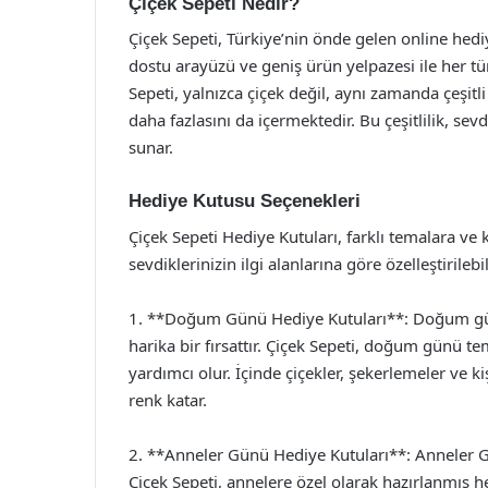
Çiçek Sepeti Nedir?
Çiçek Sepeti, Türkiye’nin önde gelen online hediye
dostu arayüzü ve geniş ürün yelpazesi ile her tü
Sepeti, yalnızca çiçek değil, aynı zamanda çeşitli
daha fazlasını da içermektedir. Bu çeşitlilik, se
sunar.
Hediye Kutusu Seçenekleri
Çiçek Sepeti Hediye Kutuları, farklı temalara ve 
sevdiklerinizin ilgi alanlarına göre özelleştirileb
1. **Doğum Günü Hediye Kutuları**: Doğum günl
harika bir fırsattır. Çiçek Sepeti, doğum günü te
yardımcı olur. İçinde çiçekler, şekerlemeler ve 
renk katar.
2. **Anneler Günü Hediye Kutuları**: Anneler Gü
Çiçek Sepeti, annelere özel olarak hazırlanmış h