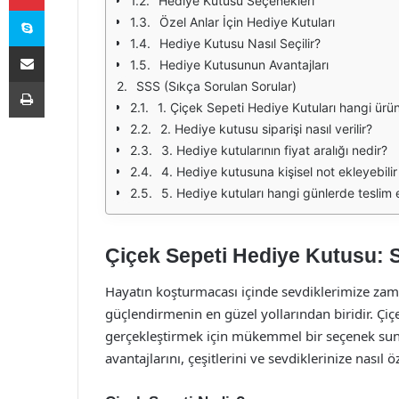
Hediye Kutusu Seçenekleri
Skype
Özel Anlar İçin Hediye Kutuları
Hediye Kutusu Nasıl Seçilir?
E-Posta ile paylaş
Hediye Kutusunun Avantajları
Yazdır
SSS (Sıkça Sorulan Sorular)
1. Çiçek Sepeti Hediye Kutuları hangi ürünl
2. Hediye kutusu siparişi nasıl verilir?
3. Hediye kutularının fiyat aralığı nedir?
4. Hediye kutusuna kişisel not ekleyebili
5. Hediye kutuları hangi günlerde teslim e
Çiçek Sepeti Hediye Kutusu: S
Hayatın koşturmacası içinde sevdiklerimize zama
güçlendirmenin en güzel yollarından biridir. Çiç
gerçekleştirmek için mükemmel bir seçenek sun
avantajlarını, çeşitlerini ve sevdiklerinize nasıl ö