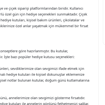
 ve çiçek siparişi platformlarından biridir. Kullanıcı
rlü özel gün için hediye seçenekleri sunmaktadır. Çiçek
 hediye kutuları, kişisel bakım ürünleri, çikolatalar ve
vdiklerinize özel anlar yaşatmak için mükemmel bir fırsat
konseptlere göre hazırlanmıştır. Bu kutular,
ilir. İşte bazı popüler hediye kutusu seçenekleri:
eri, sevdiklerimize olan sevgimizi ifade etmek için
malı hediye kutuları ile kişisel dokunuşlar eklemenize
kişisel notlar bulunan kutular, doğum günü kutlamalarına
nü, annelerimize olan sevgimizi gösterme fırsatıdır.
ediye kutuları ile annelerin gönlünü fethetmenizi sağlar.