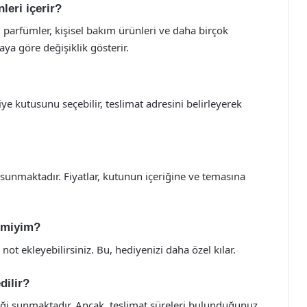
leri içerir?
r, parfümler, kişisel bakım ürünleri ve daha birçok
aya göre değişiklik gösterir.
iye kutusunu seçebilir, teslimat adresini belirleyerek
 sunmaktadır. Fiyatlar, kutunun içeriğine ve temasına
r miyim?
 not ekleyebilirsiniz. Bu, hediyenizi daha özel kılar.
dilir?
neği sunmaktadır. Ancak, teslimat süreleri bulunduğunuz