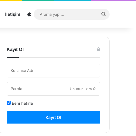
Sitemap
Arama
İletişim
yap
...
Kayıt Ol
Unuttunuz mu?
Beni hatırla
Kayıt Ol