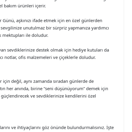
el bakım ürünleri içerir.
er Günü, aşkınızı ifade etmek için en özel günlerden
le sevgilinize unutulmaz bir sürpriz yapmanıza yardımcı
şk mektupları ile doludur.
ayan sevdiklerinize destek olmak için hediye kutuları da
ıcı notlar, ofis malzemeleri ve çiçeklerle doludur.
er için değil, aynı zamanda sıradan günlerde de
yatın her anında, birine “seni düşünüyorum” demek için
i güçlendirecek ve sevdiklerinize kendilerini özel
larını ve ihtiyaçlarını göz önünde bulundurmalısınız. İşte