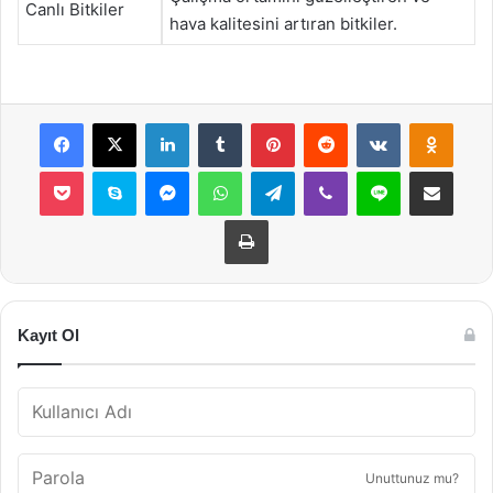
Canlı Bitkiler
hava kalitesini artıran bitkiler.
Facebook
X
LinkedIn
Tumblr
Pinterest
Reddit
VKontakte
Odnok
Pocket
Skype
Messenger
WhatsApp
Telegram
Viber
Line
E-Posta ile payla
Yazdır
Kayıt Ol
Unuttunuz mu?