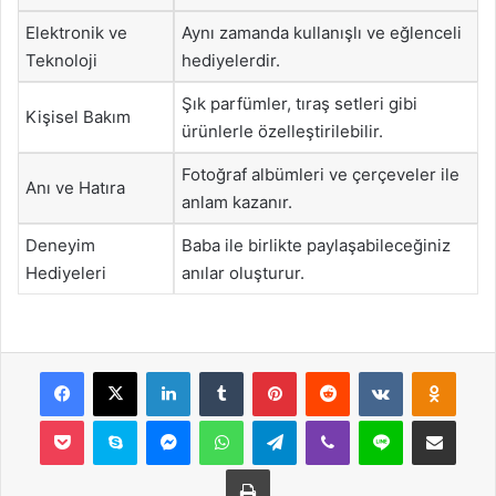
Elektronik ve
Aynı zamanda kullanışlı ve eğlenceli
Teknoloji
hediyelerdir.
Şık parfümler, tıraş setleri gibi
Kişisel Bakım
ürünlerle özelleştirilebilir.
Fotoğraf albümleri ve çerçeveler ile
Anı ve Hatıra
anlam kazanır.
Deneyim
Baba ile birlikte paylaşabileceğiniz
Hediyeleri
anılar oluşturur.
Facebook
X
LinkedIn
Tumblr
Pinterest
Reddit
VKontakte
Odnok
Pocket
Skype
Messenger
WhatsApp
Telegram
Viber
Line
E-Posta ile payla
Yazdır