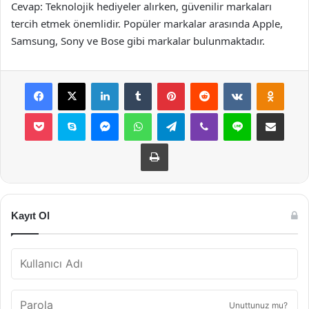
Cevap: Teknolojik hediyeler alırken, güvenilir markaları
tercih etmek önemlidir. Popüler markalar arasında Apple,
Samsung, Sony ve Bose gibi markalar bulunmaktadır.
Facebook
X
LinkedIn
Tumblr
Pinterest
Reddit
VKontakte
Odnok
Pocket
Skype
Messenger
WhatsApp
Telegram
Viber
Line
E-Posta ile payla
Yazdır
Kayıt Ol
Unuttunuz mu?