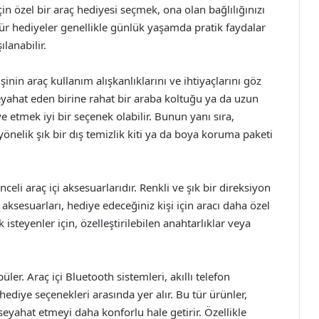
in özel bir araç hediyesi seçmek, ona olan bağlılığınızı
tür hediyeler genellikle günlük yaşamda pratik faydalar
ılanabilir.
inin araç kullanım alışkanlıklarını ve ihtiyaçlarını göz
ahat eden birine rahat bir araba koltuğu ya da uzun
ye etmek iyi bir seçenek olabilir. Bunun yanı sıra,
nelik şık bir dış temizlik kiti ya da boya koruma paketi
celi araç içi aksesuarlarıdır. Renkli ve şık bir direksiyon
n aksesuarları, hediye edeceğiniz kişi için aracı daha özel
ek isteyenler için, özelleştirilebilen anahtarlıklar veya
r. Araç içi Bluetooth sistemleri, akıllı telefon
ediye seçenekleri arasında yer alır. Bu tür ürünler,
eyahat etmeyi daha konforlu hale getirir. Özellikle