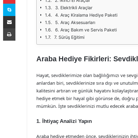
2. İkinci El Araçlar
Skype
3. Elektrikli Araçlar
4. Araç Kiralama Hediye Paketi
E-Posta ile paylaş
5. Araç Aksesuarları
Yazdır
6. Araç Bakım ve Servis Paketi
7. Sürüş Eğitimi
Araba Hediye Fikirleri: Sevdikl
Hayat, sevdiklerimize olan bağlılığımızı ve sevg
anlardan biri, sevdiklerinize sıra dışı ve unutul
kalitesini artıran ve günlük hayatını kolaylaşt
hediye etmek bir hayal gibi görünse de, doğru 
mümkün. İşte sevdiklerinizi mutlu edecek araba h
1. İhtiyaç Analizi Yapın
Araba hediye etmeden önce, sevdiklerinizin ihtiy