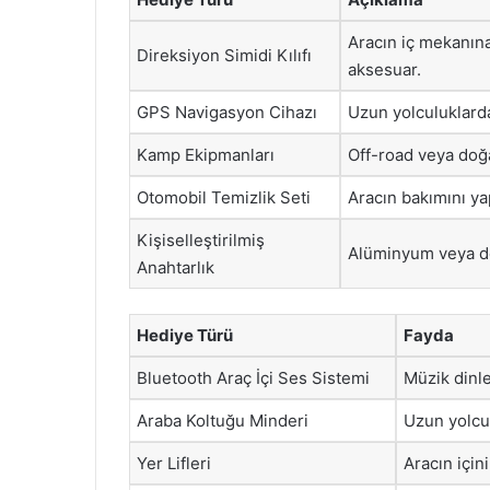
Aracın iç mekanına
Direksiyon Simidi Kılıfı
aksesuar.
GPS Navigasyon Cihazı
Uzun yolculuklarda
Kamp Ekipmanları
Off-road veya doğa
Otomobil Temizlik Seti
Aracın bakımını ya
Kişiselleştirilmiş
Alüminyum veya der
Anahtarlık
Hediye Türü
Fayda
Bluetooth Araç İçi Ses Sistemi
Müzik dinle
Araba Koltuğu Minderi
Uzun yolcul
Yer Lifleri
Aracın için