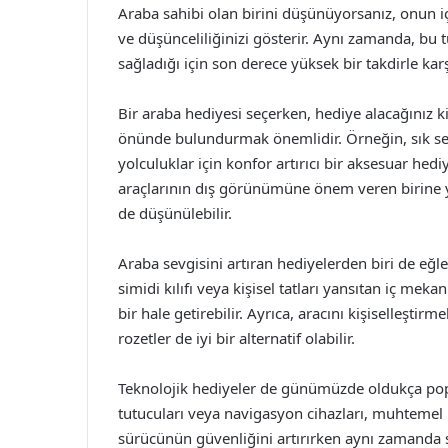
Araba sahibi olan birini düşünüyorsanız, onun iç
ve düşünceliliğinizi gösterir. Aynı zamanda, bu 
sağladığı için son derece yüksek bir takdirle karş
Bir araba hediyesi seçerken, hediye alacağınız kiş
önünde bulundurmak önemlidir. Örneğin, sık sey
yolculuklar için konfor artırıcı bir aksesuar hedi
araçlarının dış görünümüne önem veren birine yö
de düşünülebilir.
Araba sevgisini artıran hediyelerden biri de eğlen
simidi kılıfı veya kişisel tatları yansıtan iç meka
bir hale getirebilir. Ayrıca, aracını kişiselleştirm
rozetler de iyi bir alternatif olabilir.
Teknolojik hediyeler de günümüzde oldukça popüle
tutucuları veya navigasyon cihazları, muhtemel h
sürücünün güvenliğini artırırken aynı zamanda s