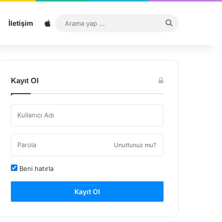
Sitemap
Arama
İletişim
yap
...
Kayıt Ol
Unuttunuz mu?
Beni hatırla
Kayıt Ol