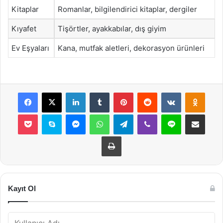
Kitaplar
Romanlar, bilgilendirici kitaplar, dergiler
Kıyafet
Tişörtler, ayakkabılar, dış giyim
Ev Eşyaları
Kana, mutfak aletleri, dekorasyon ürünleri
Facebook
X
LinkedIn
Tumblr
Pinterest
Reddit
VKontakte
Odnok
Pocket
Skype
Messenger
WhatsApp
Telegram
Viber
Line
E-Posta ile payla
Yazdır
Kayıt Ol