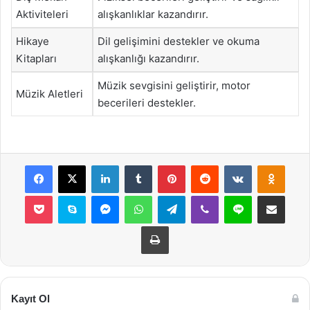
Aktiviteleri
alışkanlıklar kazandırır.
Hikaye
Dil gelişimini destekler ve okuma
Kitapları
alışkanlığı kazandırır.
Müzik sevgisini geliştirir, motor
Müzik Aletleri
becerileri destekler.
Facebook
X
LinkedIn
Tumblr
Pinterest
Reddit
VKontakte
Odnok
Pocket
Skype
Messenger
WhatsApp
Telegram
Viber
Line
E-Posta ile payla
Yazdır
Kayıt Ol